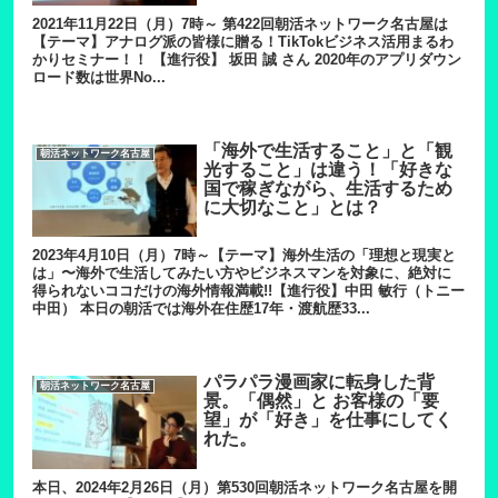
2021年11月22日（月）7時～ 第422回朝活ネットワーク名古屋は
【テーマ】アナログ派の皆様に贈る！TikTokビジネス活用まるわ
かりセミナー！！ 【進行役】 坂田 誠 さん 2020年のアプリダウン
ロード数は世界No...
「海外で生活すること」と「観
朝活ネットワーク名古屋
光すること」は違う！「好きな
国で稼ぎながら、生活するため
に大切なこと」とは？
2023年4月10日（月）7時～【テーマ】海外生活の「理想と現実と
は」〜海外で生活してみたい方やビジネスマンを対象に、絶対に
得られないココだけの海外情報満載!!【進行役】中田 敏行（トニー
中田） 本日の朝活では海外在住歴17年・渡航歴33...
パラパラ漫画家に転身した背
朝活ネットワーク名古屋
景。「偶然」と お客様の「要
望」が「好き」を仕事にしてく
れた。
本日、2024年2月26日（月）第530回朝活ネットワーク名古屋を開