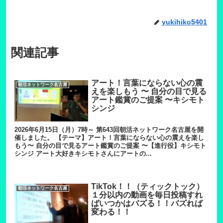
yukihiko5401
関連記事
アート！言葉にならない心の震
朝活ネットワーク名古屋
えを楽しもう 〜 自分の目で見る
アート鑑賞のご提案 〜キシモト
シンジ
2026年6月15日（月）7時～ 第643回朝活ネットワーク名古屋を開
催しました。 【テーマ】アート！言葉にならない心の震えを楽し
もう〜 自分の目で見るアート鑑賞のご提案 〜【進行役】キシモト
シンジ アート大好きキシモトさんにアートの...
TikTok！！（ティックトック）
朝活ネットワーク名古屋
１分以内の動画を毎日投稿すれ
ばいつかはバズる！！バズれば
変わる！！