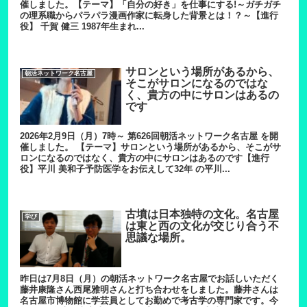
催しました。【テーマ】「自分の好き」を仕事にする!～ガチガチ
の理系職からパラパラ漫画作家に転身した背景とは！？～【進行
役】 千賀 健三 1987年生まれ...
サロンという場所があるから、
朝活ネットワーク名古屋
そこがサロンになるのではな
く、貴方の中にサロンはあるの
です
2026年2月9日（月）7時～ 第626回朝活ネットワーク名古屋 を開
催しました。 【テーマ】サロンという場所があるから、そこがサ
ロンになるのではなく、貴方の中にサロンはあるのです【進行
役】平川 美和子予防医学をお伝えして32年 の平川...
古墳は日本独特の文化。名古屋
学び
は東と西の文化が交じり合う不
思議な場所。
昨日は7月8日（月）の朝活ネットワーク名古屋でお話しいただく
藤井康隆さん西尾雅明さんと打ち合わせをしました。藤井さんは
名古屋市博物館に学芸員としてお勤めで考古学の専門家です。今