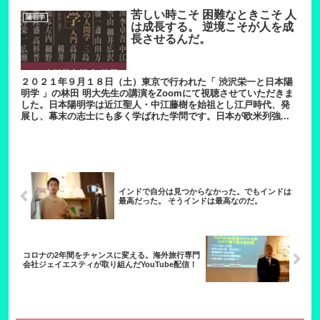
苦しい時こそ 困難なときこそ 人
陽明学
は成長する。 逆境こそが人を成
長させるんだ。
２０２１年９月１８日（土）東京で行われた「 渋沢栄一と日本陽
明学 」の林田 明大先生の講演をZoomにて視聴させていただきま
した。日本陽明学は近江聖人・中江藤樹を始祖とし江戸時代、発
展し、幕末の志士にも多く学ばれた学問です。日本が欧米列強...
インドで自分は見つからなかった。でもインドは
最高だった。 そうインドは最高なのだ。
コロナの2年間をチャンスに変える。海外旅行専門
会社ジェイエスティが取り組んだYouTube配信！