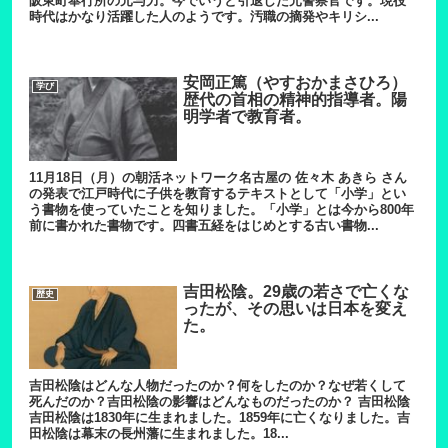
阪東町奉行所の元与力。今でいうと引退した元警察官です。現役
時代はかなり活躍した人のようです。汚職の摘発やキリシ...
安岡正篤（やすおかまさひろ）
学び
歴代の首相の精神的指導者。陽
明学者で教育者。
11月18日（月）の朝活ネットワーク名古屋の 佐々木 あきら さん
の発表で江戸時代に子供を教育するテキストとして「小学」とい
う書物を使っていたことを知りました。「小学」とは今から800年
前に書かれた書物です。四書五経をはじめとする古い書物...
吉田松陰。29歳の若さで亡くな
歴史
ったが、その思いは日本を変え
た。
吉田松陰はどんな人物だったのか？何をしたのか？なぜ若くして
死んだのか？吉田松陰の影響はどんなものだったのか？ 吉田松陰
吉田松陰は1830年に生まれました。1859年に亡くなりました。吉
田松陰は幕末の長州藩に生まれました。18...