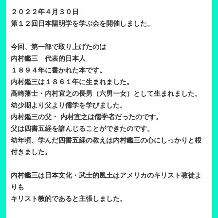
２０２２年４月３０日
第１２回日本陽明学を学ぶ会を開催しました。
今回、第一部で取り上げたのは
内村鑑三 代表的日本人
１８９４年に書かれた本です。
内村鑑三は１８６１年に生まれました。
高崎藩士・内村宜之の長男（六男一女）として生まれました。
幼少期より父より儒学を学びました。
内村鑑三の父・ 内村宜之は儒学者だったのです。
父は四書五経を諳んじることができたのです。
幼年頃、学んだ四書五経の教えは内村鑑三の心にしっかりと根
付きました。
内村鑑三は日本文化・武士的風土はアメリカのキリスト教徒よ
りも
キリスト教的であると主張しました。