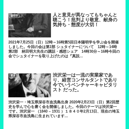
人と意見が異なってもちゃんと
陽明学
聴こう！批判より敬意、献身の
気持ち・態度が大切！
2021年7月25日（日）12時～16時第5回日本陽明学を学ぶ会を開催
しました。今回の会は第1部 シュタイナーについて 12時～14時
第2部 林田明大先生の講話・感想シェア 14時30分～16時今回の
会でシュタイナーを取り上げたのは『真説...
渋沢栄一は一流の実業家であ
歴史
り、経営コンサルタントであり
今でいうベンチャーキャピタリ
スト だった。
渋沢栄一・埼玉県深谷市血洗島出身 2020年2月23日（日）第2回歴
史を学んで心を磨く会を開催しました。今回のテーマは渋沢栄一
です。渋沢栄一 （1840 – 1931 ）１８４０年2月13日、現在の埼玉
県深谷市血洗島に生まれています...