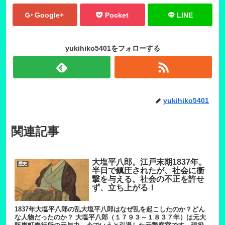
Google+
Pocket
LINE
yukihiko5401をフォローする
yukihiko5401
関連記事
大塩平八郎。江戸末期1837年。
歴史
半日で鎮圧されたが、社会に衝
撃を与える。社会の不正を許せ
ず、立ち上がる！
1837年大塩平八郎の乱大塩平八郎はなぜ乱を起こしたのか？どん
な人物だったのか？ 大塩平八郎（１７９３～１８３７年）は元大