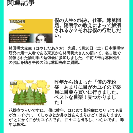
関連記事
僕の人生の悩み。仕事。嫁舅問
自分のこと
題。陽明学の教えによって解消
されるか？それは僕の行動しだ
い。
林田明大先生（はやしだあきお） 先週、9月28日（土）日本陽明学
研究の第一人者である東京から林田明大さんの招いて、名古屋で
開催された陽明学の勉強会に参加しました。午前の部は林田先生
のお話を聴き午後の部は林田先生に質問...
昨年から始まった「僕の花粉
学び
症」あまりに目がカユイので薬
局に目薬を買いに行きました。
ベストな目薬！見つかりまし
た！
花粉症つらいですね。 僕は昨年、はじめて花粉症になり とても目
がカユイです。 くしゃみとか鼻水はあんまりひどくはありません
が とにかく目がカユイのです。 目ヤニも出るし、つらいです。 昨
年は鼻水...