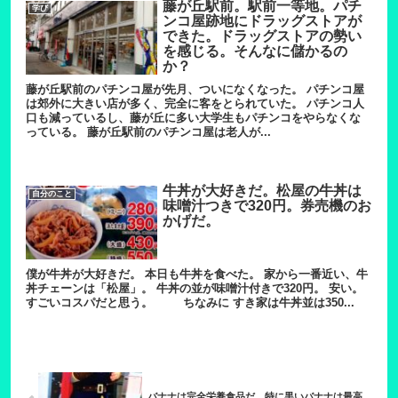
藤が丘駅前。駅前一等地。パチ
学び
ンコ屋跡地にドラッグストアが
できた。ドラッグストアの勢い
を感じる。そんなに儲かるの
か？
藤が丘駅前のパチンコ屋が先月、ついになくなった。 パチンコ屋
は郊外に大きい店が多く、完全に客をとられていた。 パチンコ人
口も減っているし、藤が丘に多い大学生もパチンコをやらなくな
っている。 藤が丘駅前のパチンコ屋は老人が...
牛丼が大好きだ。松屋の牛丼は
自分のこと
味噌汁つきで320円。券売機のお
かげだ。
僕が牛丼が大好きだ。 本日も牛丼を食べた。 家から一番近い、牛
丼チェーンは「松屋」。 牛丼の並が味噌汁付きで320円。 安い。
すごいコスパだと思う。 ちなみに すき家は牛丼並は350...
バナナは完全栄養食品だ。特に黒いバナナは最高