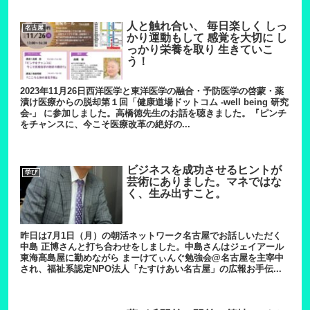
人と触れ合い、 毎日楽しく しっ
名古屋
かり運動もして 感覚を大切に し
っかり栄養を取り 生きていこ
う！
2023年11月26日西洋医学と東洋医学の融合・予防医学の啓蒙・薬
漬け医療からの脱却第１回「健康道場ドットコム -well being 研究
会-」 に参加しました。高橋徳先生のお話を聴きました。『ピンチ
をチャンスに、今こそ医療改革の絶好の...
ビジネスを成功させるヒントが
学び
芸術にありました。マネではな
く、生み出すこと。
昨日は7月1日（月）の朝活ネットワーク名古屋でお話しいただく
中島 正博さんと打ち合わせをしました。中島さんはジェイアール
東海高島屋に勤めながら まーけてぃんぐ勉強会@名古屋を主宰中
され、福祉系認定NPO法人「たすけあい名古屋」の広報お手伝...