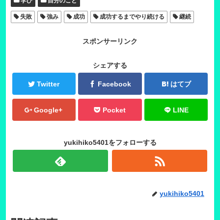
学び
自分のこと
失敗
強み
成功
成功するまでやり続ける
継続
スポンサーリンク
シェアする
Twitter
Facebook
はてブ
Google+
Pocket
LINE
yukihiko5401をフォローする
yukihiko5401