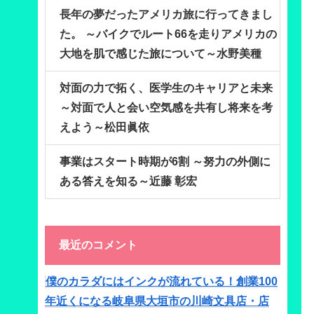
長年の夢だったアメリカ旅に行ってきまし
た。 ～バイクでルート66を走りアメリカの
大地を肌で感じた旅について～水野美種
対面の力で拓く、医学生のキャリアと未来
～対面で人と会い空気感を共有し将来を考
えよう～松田眞依
事業はスタート時期が6割 ～努力の外側に
ある答えを知る～近藤 彰宏
最近のコメント
僕のカラダにはインクが流れている！創業100
年近くになる岐阜県大垣市の川崎文具店・店