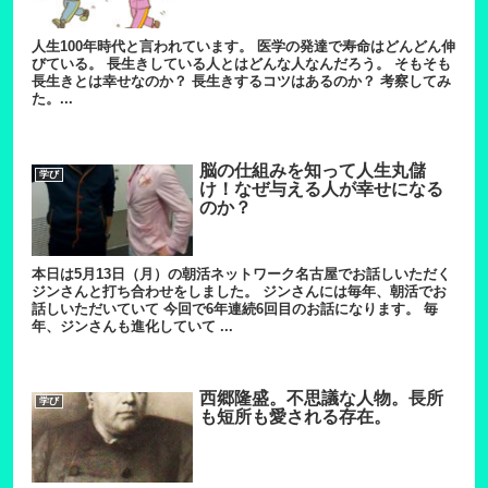
人生100年時代と言われています。 医学の発達で寿命はどんどん伸
びている。 長生きしている人とはどんな人なんだろう。 そもそも
長生きとは幸せなのか？ 長生きするコツはあるのか？ 考察してみ
た。...
脳の仕組みを知って人生丸儲
学び
け！なぜ与える人が幸せになる
のか？
本日は5月13日（月）の朝活ネットワーク名古屋でお話しいただく
ジンさんと打ち合わせをしました。 ジンさんには毎年、朝活でお
話しいただいていて 今回で6年連続6回目のお話になります。 毎
年、ジンさんも進化していて ...
西郷隆盛。不思議な人物。長所
学び
も短所も愛される存在。