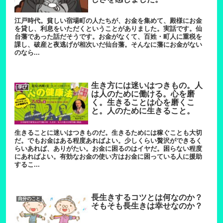
江戸時代。貧しい宿場町の人たちが、お金を集めて、殿様にお金
を貸し、利息をいただくということがありました。実話です。仙
台藩であった話だそうです。お金がなくて、百姓・町人に重税を
課し、破産と夜逃げが相次いだ仙台藩。そんなに藩にお金がない
のなら...
生き方には迷いはつきもの。人
学び
は人のために働ける。心を磨
く。生きることは心を磨くこ
と。人のために生きること。
生きることに迷いはつきものだ。生きるためには稼ぐことも大切
だ。でもお金はある程度あればよい。少しくらい贅沢ができるく
らいあれば、ありがたい。お金に困るのはイヤだ。困らない程度
にあればよい。有効なお金の使い方はお金に困っている人に援助
するこ...
長生きするコツとは何なのか？
自分のこと
そもそも長生きは幸せなのか？