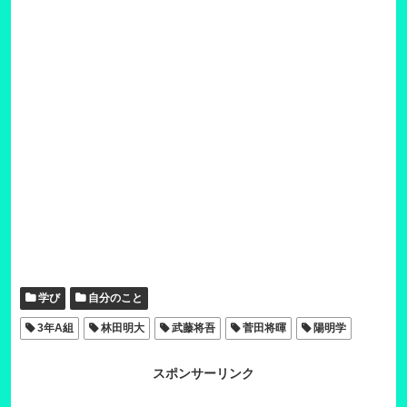
学び
自分のこと
3年A組
林田明大
武藤将吾
菅田将暉
陽明学
スポンサーリンク