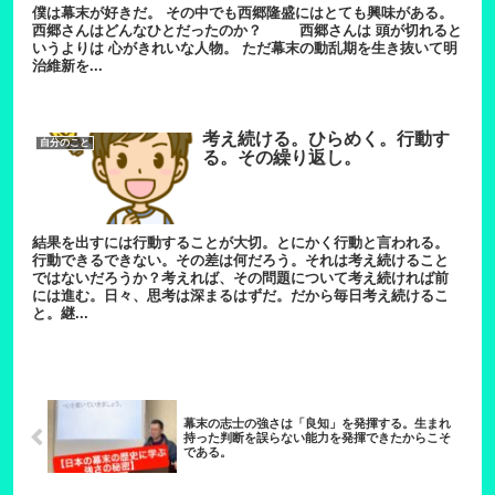
僕は幕末が好きだ。 その中でも西郷隆盛にはとても興味がある。
西郷さんはどんなひとだったのか？ 西郷さんは 頭が切れると
いうよりは 心がきれいな人物。 ただ幕末の動乱期を生き抜いて明
治維新を...
考え続ける。ひらめく。行動す
自分のこと
る。その繰り返し。
結果を出すには行動することが大切。とにかく行動と言われる。
行動できるできない。その差は何だろう。それは考え続けること
ではないだろうか？考えれば、その問題について考え続ければ前
には進む。日々、思考は深まるはずだ。だから毎日考え続けるこ
と。継...
幕末の志士の強さは「良知」を発揮する。生まれ
持った判断を誤らない能力を発揮できたからこそ
である。